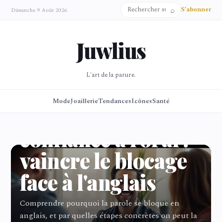
S’abonner
Dimanche 9 Août 2026
⌕
Juwlius
L'art de la parure.
Mode
Mode
Joaillerie
Tendances
Icônes
Santé
Reprendre
confiance à l'oral :
vaincre le blocage
face à l'anglais
Comprendre pourquoi la parole se bloque en
anglais, et par quelles étapes concrètes on peut la