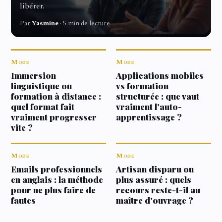
libérer.
Par
Yasmine
· 5 min de lecture
Mode
Mode
Immersion
Applications mobiles
linguistique ou
vs formation
formation à distance :
structurée : que vaut
quel format fait
vraiment l'auto-
vraiment progresser
apprentissage ?
vite ?
Mode
Mode
Emails professionnels
Artisan disparu ou
en anglais : la méthode
plus assuré : quels
pour ne plus faire de
recours reste-t-il au
fautes
maître d'ouvrage ?